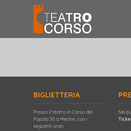
BIGLIETTERIA
PR
Presso il teatro in Corso del
Nei pu
Popolo 30 a Mestre, con i
Tick
seguenti orari: