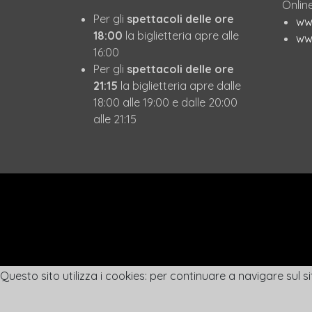
Online
Per gli
spettacoli delle ore
www
18:00
la biglietteria apre alle
www
16:00
Per gli
spettacoli delle ore
21:15
la biglietteria apre dalle
18:00 alle 19:00 e dalle 20:00
alle 21:15
Questo sito utilizza i cookies: per continuare a navigare sul si