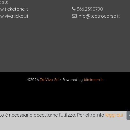
 su:
.ticketone.it
366.2590790
.vivaticket.it
info@teatrocorso.it
©2026
DalVivo Srl
- Powered by
bitstream.it
to è necessario accettarne l'utilizzo. Per altre info
leggi qui