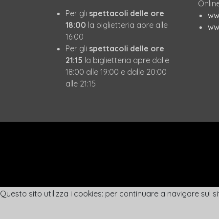
Online
Per gli
spettacoli delle ore
www
18:00
la biglietteria apre alle
www
16:00
Per gli
spettacoli delle ore
21:15
la biglietteria apre dalle
18:00 alle 19:00 e dalle 20:00
alle 21:15
Questo sito utilizza i cookies: per continuare a navigare sul si