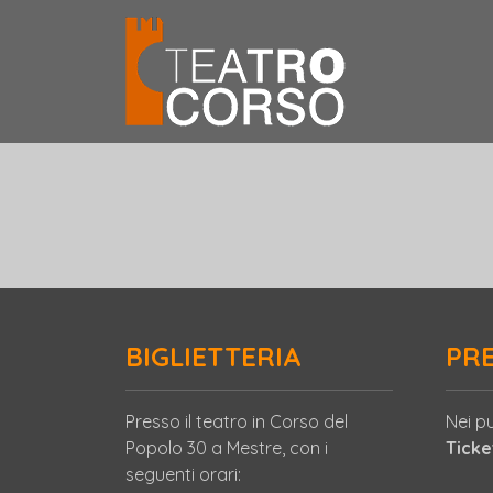
BIGLIETTERIA
PR
Presso il teatro in Corso del
Nei pu
Popolo 30 a Mestre, con i
Tick
seguenti orari: