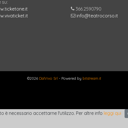
 su:
.ticketone.it
366.2590790
.vivaticket.it
info@teatrocorso.it
©2026
DalVivo Srl
- Powered by
bitstream.it
to è necessario accettarne l'utilizzo. Per altre info
leggi qui